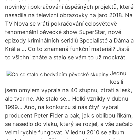
novinky i pokračování úspěšných projektů, které
nasadila na televizní obrazovky na jaro 2018. Na
TV Nova se vrátí pokračování celosvětově
fenomenální pěvecké show SuperStar, nové
epizody kriminálních seriálů Specialisté a Dáma a
Král a … Co to znamená funkční materiál? Jistě
to všichni znáte a stalo se vám to už mockrát.
Jednu
kosili
jsem omylem vyprala na 40 stupnu, ztratila lesk,
ale tvar ne. Ale stalo se… Holki vznikly v dubnu
1999… Ano, na konkurzu si nás čtyři vybral
producent Peter Fider a pak, jak s oblibou říkám,
se nasedlo do vlaku, který se rozjel, a vše začalo
velmi rychle fungovat. V lednu 2010 se album