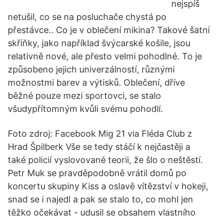
nejspíš
netušil, co se na posluchače chystá po
přestávce.. Co je v oblečení mikina? Takové šatní
skříňky, jako například švýcarské košile, jsou
relativně nové, ale přesto velmi pohodlné. To je
způsobeno jejich univerzálností, různými
možnostmi barev a výtisků. Oblečení, dříve
běžné pouze mezi sportovci, se stalo
všudypřítomným kvůli svému pohodlí.
Foto zdroj: Facebook Mig 21 via Fléda Club z
Hrad Špilberk Vše se tedy stáčí k nejčastěji a
také policií vyslovované teorii, že šlo o neštěstí.
Petr Muk se pravděpodobně vrátil domů po
koncertu skupiny Kiss a oslavě vítězství v hokeji,
snad se i najedl a pak se stalo to, co mohl jen
těžko očekávat - udusil se obsahem vlastního