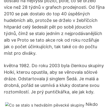
dostalo na nejvyšší pozici, poté, co se drželo
více než 28 týdnů v grafech prodejnosti. Od října
2010 se pak dostalo do top 40 úspěšných
hudebních alb, protože se drželo v žebříčcích
hitparád celý šedesát pět po sobě jdoucích
týdnů, čímž se stalo jedním z nejprodávanějších
alb ve Proto se tato akce rok od roku rozšiřuje
jak o počet účinkujících, tak také co do počtu
míst pro diváky.
května 1982. Do roku 2003 byla členkou skupiny
Holki, kterou opustila, aby se věnovala sólové
dráze. Odstartovala ji singlem Šedá. Je malá a
drobná, pořád se usmívá a kluky dostane svou
roztomilostí. Je prý puntičkářka, ale jak kdy.
Nikdo