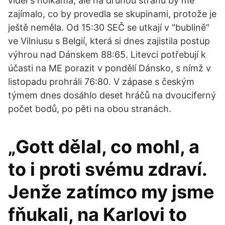
viděl s holkama, ale na druhou stranu by mě
zajímalo, co by provedla se skupinami, protože je
ještě neměla. Od 15:30 SEČ se utkají v "bublině"
ve Vilniusu s Belgií, která si dnes zajistila postup
výhrou nad Dánskem 88:65. Litevci potřebují k
účasti na ME porazit v pondělí Dánsko, s nímž v
listopadu prohráli 76:80. V zápase s českým
týmem dnes dosáhlo deset hráčů na dvouciferný
počet bodů, po pěti na obou stranách.
„Gott dělal, co mohl, a
to i proti svému zdraví.
Jenže zatímco my jsme
fňukali, na Karlovi to