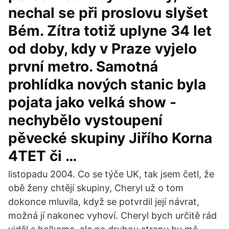
nechal se při proslovu slyšet
Bém. Zítra totiž uplyne 34 let
od doby, kdy v Praze vyjelo
první metro. Samotná
prohlídka nových stanic byla
pojata jako velká show -
nechybělo vystoupení
pěvecké skupiny Jiřího Korna
4TET či …
listopadu 2004. Co se týče UK, tak jsem četl, že
obě ženy chtějí skupiny, Cheryl už o tom
dokonce mluvila, když se potvrdil její návrat,
možná jí nakonec vyhoví. Cheryl bych určitě rád