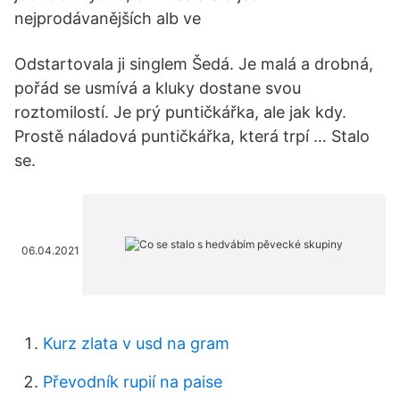
nejprodávanějších alb ve
Odstartovala ji singlem Šedá. Je malá a drobná,
pořád se usmívá a kluky dostane svou
roztomilostí. Je prý puntičkářka, ale jak kdy.
Prostě náladová puntičkářka, která trpí … Stalo
se.
06.04.2021
Kurz zlata v usd na gram
Převodník rupií na paise