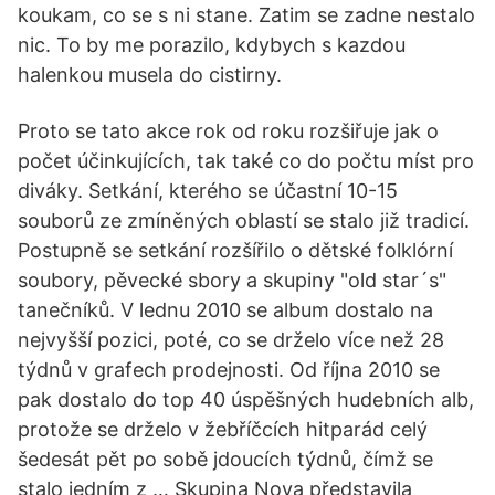
koukam, co se s ni stane. Zatim se zadne nestalo
nic. To by me porazilo, kdybych s kazdou
halenkou musela do cistirny.
Proto se tato akce rok od roku rozšiřuje jak o
počet účinkujících, tak také co do počtu míst pro
diváky. Setkání, kterého se účastní 10-15
souborů ze zmíněných oblastí se stalo již tradicí.
Postupně se setkání rozšířilo o dětské folklórní
soubory, pěvecké sbory a skupiny "old star´s"
tanečníků. V lednu 2010 se album dostalo na
nejvyšší pozici, poté, co se drželo více než 28
týdnů v grafech prodejnosti. Od října 2010 se
pak dostalo do top 40 úspěšných hudebních alb,
protože se drželo v žebříčcích hitparád celý
šedesát pět po sobě jdoucích týdnů, čímž se
stalo jedním z … Skupina Nova představila