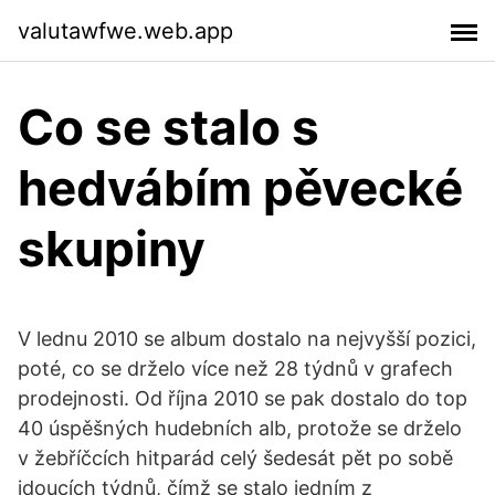
valutawfwe.web.app
Co se stalo s
hedvábím pěvecké
skupiny
V lednu 2010 se album dostalo na nejvyšší pozici,
poté, co se drželo více než 28 týdnů v grafech
prodejnosti. Od října 2010 se pak dostalo do top
40 úspěšných hudebních alb, protože se drželo
v žebříčcích hitparád celý šedesát pět po sobě
jdoucích týdnů, čímž se stalo jedním z