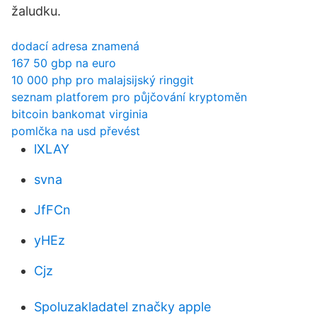
žaludku.
dodací adresa znamená
167 50 gbp na euro
10 000 php pro malajsijský ringgit
seznam platforem pro půjčování kryptoměn
bitcoin bankomat virginia
pomlčka na usd převést
lXLAY
svna
JfFCn
yHEz
Cjz
Spoluzakladatel značky apple