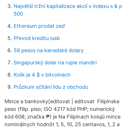
Největší tržní kapitalizace akcií v indexu s & p
500
Ethereum prodat zeď
Převod kreditu iusb
59 pesos na kanadské dolary
Singapurský dolar na rupie mandiri
Kolik je 4 $ v bitcoinech
Průzkum sčítání lidu z obchodu
Mince a bankovky[editovat | editovat Filipínske
peso (filip. piso; ISO 4217 kód PHP; numerický
kód 608; značka ₱) je Na Filipínach kolujú mince
nominálnych hodnôt 1, 5, 10, 25 centavos, 1, 2 a