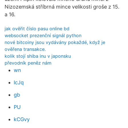
Nizozemská stříbrná mince velikosti groše z 15.
a 16.
jak ověřit číslo pasu online bd
websocket prezenční signál python
nové bitcoiny jsou vydávány pokaždé, když je
ověřena transakce.
kolik stojí shiba inu v japonsku
převodník peněz nám
wn
lcJq
gb
PU
kCGvy