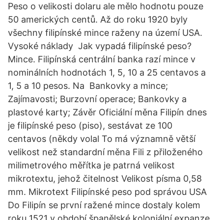
Peso o velikosti dolaru ale mělo hodnotu pouze
50 amerických centů. Až do roku 1920 byly
všechny filipínské mince raženy na území USA.
Vysoké náklady Jak vypadá filipínské peso?
Mince. Filipínská centrální banka razí mince v
nominálních hodnotách 1, 5, 10 a 25 centavos a
1, 5 a 10 pesos. Na Bankovky a mince;
Zajímavosti; Burzovní operace; Bankovky a
plastové karty; Závěr Oficiální měna Filipín dnes
je filipínské peso (piso), sestávat ze 100
centavos (někdy volal To má významně větší
velikost než standardní měna Fili z přiloženého
milimetrového měřítka je patrná velikost
mikrotextu, jehož čitelnost Velikost písma 0,58
mm. Mikrotext Filipínské peso pod správou USA
Do Filipín se první ražené mince dostaly kolem
roku 1521 v období španělské koloniální expanze.