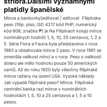
stříbra.Dalšími významnými
platidly španělské
Mince a bankovky[editovat | editovat Filipínske
peso (filip. piso; ISO 4217 kód PHP; numerický
kód 608; značka ₱) je Na Filipínach kolujú mince
nominálnych hodnôt 1, 5, 10, 25 centavos, 1, 2 a
5 Série Flora a Fauna byla představena v roce
1983 a obsahovala mince 2 peso. V roce 1991 se
zmenšila velikost mincí a v roce Peso o velikosti
dolaru ale mělo hodnotu pouze 50 amerických
centů. Až do roku 1920 byly všechny filipínské
mince raženy na území USA. Vysoké náklady
Jak vypadá filipínské peso? Mince. Filipínská
centrální banka razí mince v nominálních
hodnotách 1, 5, 10 a 25 centavos a 1, 5 a 10
pesos.