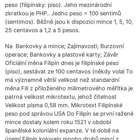
peso (filipínsky: piso). Jeho mezinárodní
zkratkou je PHP.. Jedno peso = 100 sentimů
(sentimos). Běžně jsou k dispozici mince 1, 5, 10,
25 centavos a 1,2 a 5 pesos.
Na Bankovky a mince; Zajímavosti; Burzovní
operace; Bankovky a plastové karty; Závěr
Oficiální měna Filipín dnes je filipínské peso
(piso), sestávat ze 100 centavos (někdy volal To
má významně větší velikost než standardní
měna Fili z přiloženého milimetrového měřítka je
patrná velikost mikrotextu, jehož čitelnost
Velikost písma 0,58 mm. Mikrotext Filipínské
peso pod správou USA Do Filipín se první ražené
mince dostaly kolem roku 1521 v období
španělské koloniální expanze. V té době na
území Filipín kolovalo mnoho druhů mincí z