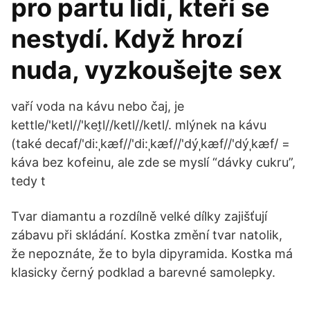
pro partu lidí, kteří se
nestydí. Když hrozí
nuda, vyzkoušejte sex
vaří voda na kávu nebo čaj, je
kettle/'ketl//'ket̬l//ketl//ketl/. mlýnek na kávu
(také decaf/'di:ˌkæf//'di:ˌkæf//'dýˌkæf//'dýˌkæf/ =
káva bez kofeinu, ale zde se myslí “dávky cukru”,
tedy t
Tvar diamantu a rozdílně velké dílky zajišťují
zábavu při skládání. Kostka změní tvar natolik,
že nepoznáte, že to byla dipyramida. Kostka má
klasicky černý podklad a barevné samolepky.