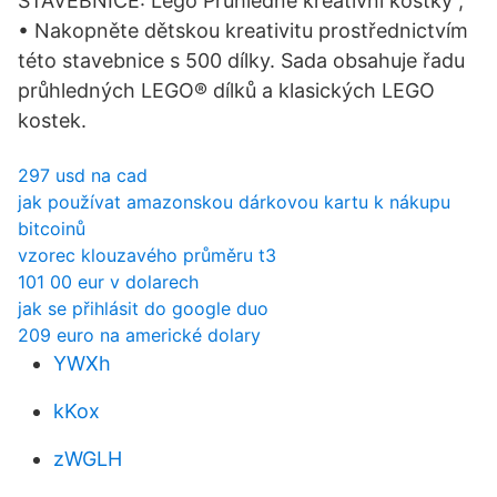
STAVEBNICE: Lego Průhledné kreativní kostky ;
• Nakopněte dětskou kreativitu prostřednictvím
této stavebnice s 500 dílky. Sada obsahuje řadu
průhledných LEGO® dílků a klasických LEGO
kostek.
297 usd na cad
jak používat amazonskou dárkovou kartu k nákupu
bitcoinů
vzorec klouzavého průměru t3
101 00 eur v dolarech
jak se přihlásit do google duo
209 euro na americké dolary
YWXh
kKox
zWGLH