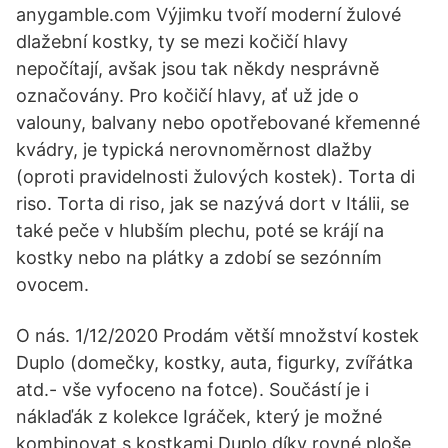
anygamble.com Výjimku tvoří moderní žulové
dlažební kostky, ty se mezi kočičí hlavy
nepočítají, avšak jsou tak někdy nesprávně
označovány. Pro kočičí hlavy, ať už jde o
valouny, balvany nebo opotřebované křemenné
kvádry, je typická nerovnoměrnost dlažby
(oproti pravidelnosti žulových kostek). Torta di
riso. Torta di riso, jak se nazývá dort v Itálii, se
také peče v hlubším plechu, poté se krájí na
kostky nebo na plátky a zdobí se sezónním
ovocem.
O nás. 1/12/2020 Prodám větší množství kostek
Duplo (domečky, kostky, auta, figurky, zvířátka
atd.- vše vyfoceno na fotce). Součástí je i
náklaďák z kolekce Igráček, který je možné
kombinovat s kostkami Duplo díky rovné ploše