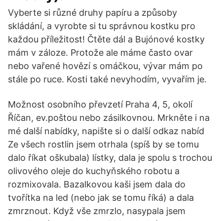
Vyberte si různé druhy papíru a způsoby
skládání, a vyrobte si tu správnou kostku pro
každou příležitost! Čtěte dál a Bujónové kostky
mám v záloze. Protože ale máme často ovar
nebo vařené hovězí s omáčkou, vývar mám po
stále po ruce. Kosti také nevyhodím, vyvařím je.
Možnost osobního převzetí Praha 4, 5, okolí
Říčan, ev.poštou nebo zásilkovnou. Mrkněte i na
mé další nabídky, napište si o další odkaz nabíd
Ze všech rostlin jsem otrhala (spíš by se tomu
dalo říkat oškubala) lístky, dala je spolu s trochou
olivového oleje do kuchyňského robotu a
rozmixovala. Bazalkovou kaši jsem dala do
tvořítka na led (nebo jak se tomu říká) a dala
zmrznout. Když vše zmrzlo, nasypala jsem