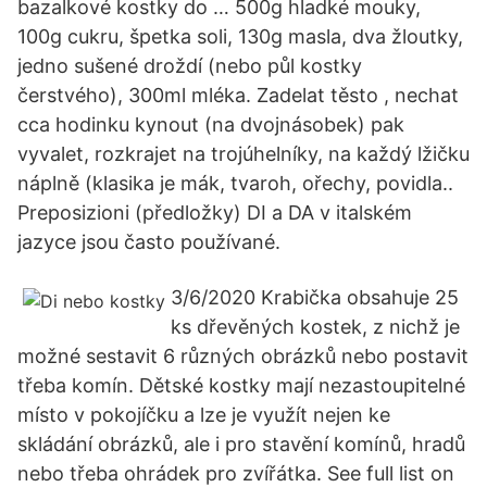
bazalkové kostky do … 500g hladké mouky,
100g cukru, špetka soli, 130g masla, dva žloutky,
jedno sušené droždí (nebo půl kostky
čerstvého), 300ml mléka. Zadelat těsto , nechat
cca hodinku kynout (na dvojnásobek) pak
vyvalet, rozkrajet na trojúhelníky, na každý lžičku
náplně (klasika je mák, tvaroh, ořechy, povidla..
Preposizioni (předložky) DI a DA v italském
jazyce jsou často používané.
3/6/2020 Krabička obsahuje 25
ks dřevěných kostek, z nichž je
možné sestavit 6 různých obrázků nebo postavit
třeba komín. Dětské kostky mají nezastoupitelné
místo v pokojíčku a lze je využít nejen ke
skládání obrázků, ale i pro stavění komínů, hradů
nebo třeba ohrádek pro zvířátka. See full list on