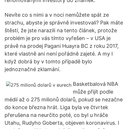
renomovanými investory do známek.
Nevíte co s nimi a v noci nemůžete spát ze
strachu, abyste je správně investovali? Pak máte
štěstí, že jste narazili na tento článek, protože
problém je pro vás tímto vyřešen – v USA je
právě na prodej Pagani Huayra BC z roku 2017,
které vlastně ani není pořádně zajeté. A my I
když dobrá by v tomto případě bylo
jednoznačné zklamání.
Basketbalová NBA
může přijít podle
médií až o 275 milionů dolarů, pokud se nezačne
do konce března hrát. Liga byla ve čtvrtek
přerušena na neurčito poté, co byl u hráče
Utahu, Rudyho Goberta, objeven koronavirus. I