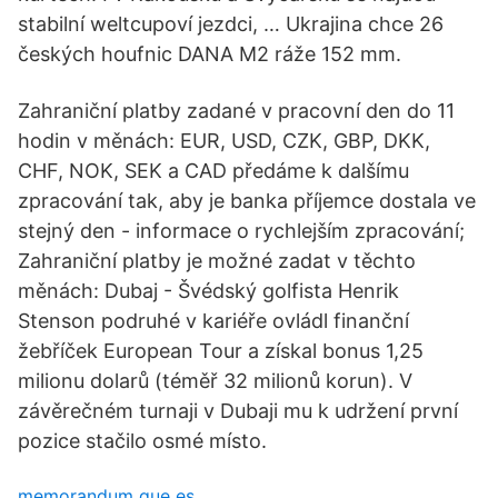
stabilní weltcupoví jezdci, … Ukrajina chce 26
českých houfnic DANA M2 ráže 152 mm.
Zahraniční platby zadané v pracovní den do 11
hodin v měnách: EUR, USD, CZK, GBP, DKK,
CHF, NOK, SEK a CAD předáme k dalšímu
zpracování tak, aby je banka příjemce dostala ve
stejný den - informace o rychlejším zpracování;
Zahraniční platby je možné zadat v těchto
měnách: Dubaj - Švédský golfista Henrik
Stenson podruhé v kariéře ovládl finanční
žebříček European Tour a získal bonus 1,25
milionu dolarů (téměř 32 milionů korun). V
závěrečném turnaji v Dubaji mu k udržení první
pozice stačilo osmé místo.
memorandum que es