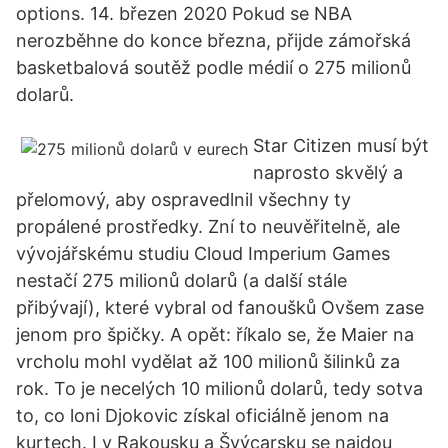
options. 14. březen 2020 Pokud se NBA
nerozběhne do konce března, přijde zámořská
basketbalová soutěž podle médií o 275 milionů
dolarů.
Star Citizen musí být
naprosto skvělý a
přelomový, aby ospravedlnil všechny ty
propálené prostředky. Zní to neuvěřitelně, ale
vývojářskému studiu Cloud Imperium Games
nestačí 275 milionů dolarů (a další stále
přibývají), které vybral od fanoušků Ovšem zase
jenom pro špičky. A opět: říkalo se, že Maier na
vrcholu mohl vydělat až 100 milionů šilinků za
rok. To je necelých 10 milionů dolarů, tedy sotva
to, co loni Djokovic získal oficiálně jenom na
kurtech. I v Rakousku a Švýcarsku se najdou