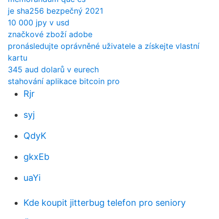
je sha256 bezpečný 2021
10 000 jpy v usd
značkové zboží adobe
pronásledujte oprávněné uživatele a získejte vlastní
kartu
345 aud dolarů v eurech
stahování aplikace bitcoin pro
Rjr
syj
QdyK
gkxEb
uaYi
Kde koupit jitterbug telefon pro seniory