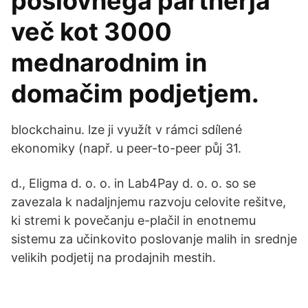
poslovnega partnerja
več kot 3000
mednarodnim in
domačim podjetjem.
blockchainu. lze ji využít v rámci sdílené
ekonomiky (např. u peer-to-peer půj 31.
d., Eligma d. o. o. in Lab4Pay d. o. o. so se
zavezala k nadaljnjemu razvoju celovite rešitve,
ki stremi k povečanju e-plačil in enotnemu
sistemu za učinkovito poslovanje malih in srednje
velikih podjetij na prodajnih mestih.