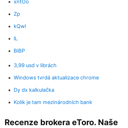
xntOo
Zp
kQwl
lL
BiBP
3,99 usd v librách
Windows tvrdá aktualizace chrome
Dy dx kalkulačka
Kolik je tam mezinárodních bank
Recenze brokera eToro. Naše