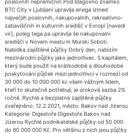
poslovnih nepremičnin.Pod blagovno znamko
BTC City v Ljubljani upravlja enega izmed
največjih poslovnih, nakupovalnih, rekreativno-
zabaviščnih in kulturnih središč v Evropi [navedi
vir], poleg tega pa upravlja še nakupovalni
središči v Novem mestu in Murski Soboti.
Nabídka zajištěné půjčky Dobrý den, nabízím
mezinárodní půjčky jako jednotlivec. S kapitálem,
který bude použit na krátkodobé a dlouhodobé
poskytování půjček mezi jednotlivci v rozmezí od
30 000 do 10 000 000 kc všem vážným lidem,
kteří to skutečně potřebují, je úroková sazba 2%
ročně. Rychlé a bezplatné zajištěné půjčky
zveřejněno: 12.2.2021, město: Bakov nad Jizerou
Kategorie: Digestoře Digestoře Bakov nad
Jizerou Rychlé podnikatelské půjčky od 50 000
do 80 000 000 Kč. Pro většinu z nich jsou půjčky