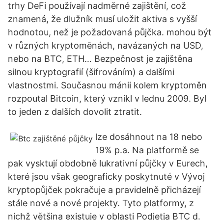
trhy DeFi používají nadměrné zajištění, což
znamená, že dlužník musí uložit aktiva s vyšší
hodnotou, než je požadovaná půjčka. mohou být
v různých kryptoměnách, navázaných na USD,
nebo na BTC, ETH… Bezpečnost je zajištěna
silnou kryptografií (šifrováním) a dalšími
vlastnostmi. Současnou mánii kolem kryptoměn
rozpoutal Bitcoin, který vznikl v lednu 2009. Byl
to jeden z dalších dovolit ztratit.
lze dosáhnout na 18 nebo
19% p.a. Na platformě se
pak vysktují obdobně lukrativní půjčky v Eurech,
které jsou však geograficky poskytnuté v Vývoj
kryptopůjček pokračuje a pravidelně přicházejí
stále nové a nové projekty. Tyto platformy, z
nichž většina existuje v oblasti Podjetja BTC d.