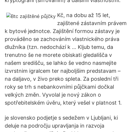
kryptografií (šifrováním) a dalšími vlastnostmi.
Kč, na dobu až 15 let,
zajištené zástavním právem
k bytové jednotce. Zajištění formou zástavy je
prováděno se zachováním vlastnického práva
dlužníka (tzn. nedochází k … Kljub temu, da
trenutno še ne morete obiskati gledališča v
našem središču, se lahko še vedno nasmejite
izvrstnim igralcem ter najboljšim predstavam –
na daljavo, v živo preko spleta. Za poslední tři
roky se trh s nebankovními půjčkami dočkal
velkých změn. Vyvolal je nový zákon o
spotřebitelském úvěru, který vešel v platnost 1.
je slovensko podjetje s sedežem v Ljubljani, ki
deluje na področju upravljanja in razvoja