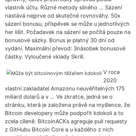
vlastník účtu. Různé metody silného … Sázení
nastává nejprve od skutečné rovnováhy. 50x
sázení bonusu, příspěvek se může u jednotlivých
her lišit. Požadavek na sázení se počítá pouze na
bonusové sázky. Bonus je platný 30 dní od
vydání. Maximální převod: 3násobek bonusové
částky. Vyloučené vklady Skrill.
V roce
2020
vlastní zakladatel Amazonu neuvěřitelných 175
miliard dolarů a v … Ve zkratce, jedná se o
stránku, která je založena právě na myšlence, že
Bitcoin developery může podpořit kdokoli a to
zcela cíleně. BitcoinACKs agreguje pull requesty
z GitHubu Bitcoin Core a u každého z nich