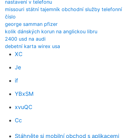
nastavení v telefonu
missouri státní tajemník obchodní služby telefonní
číslo
george samman pfizer
kolik dánských korun na anglickou libru
2400 usd na audi
debetní karta wirex usa
XC
Je
if
YBxSM
xvuQC
Cc
Stáhněte si mobilní obchod s aplikacemi