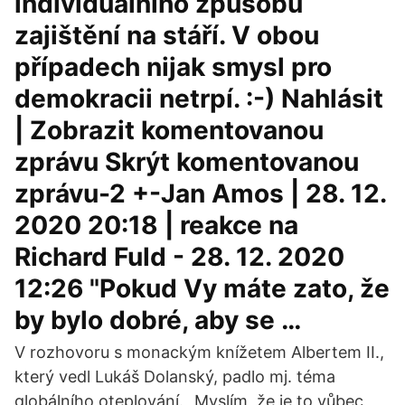
individuálního způsobu
zajištění na stáří. V obou
případech nijak smysl pro
demokracii netrpí. :-) Nahlásit
| Zobrazit komentovanou
zprávu Skrýt komentovanou
zprávu-2 +-Jan Amos | 28. 12.
2020 20:18 | reakce na
Richard Fuld - 28. 12. 2020
12:26 "Pokud Vy máte zato, že
by bylo dobré, aby se …
V rozhovoru s monackým knížetem Albertem II.,
který vedl Lukáš Dolanský, padlo mj. téma
globálního oteplování. „Myslím, že je to vůbec