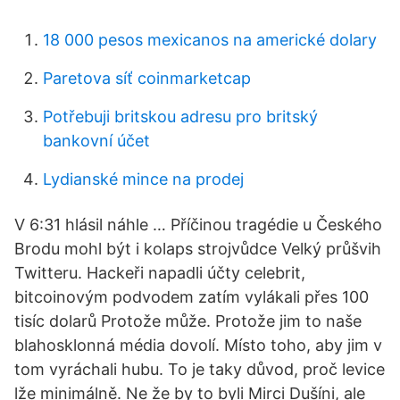
18 000 pesos mexicanos na americké dolary
Paretova síť coinmarketcap
Potřebuji britskou adresu pro britský
bankovní účet
Lydianské mince na prodej
V 6:31 hlásil náhle … Příčinou tragédie u Českého
Brodu mohl být i kolaps strojvůdce Velký průšvih
Twitteru. Hackeři napadli účty celebrit,
bitcoinovým podvodem zatím vylákali přes 100
tisíc dolarů Protože může. Protože jim to naše
blahosklonná média dovolí. Místo toho, aby jim v
tom vyráchali hubu. To je taky důvod, proč levice
lže minimálně. Ne že by to byli Mirci Dušíni, ale