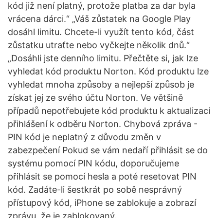
kód již není platný, protože platba za dar byla
vrácena dárci.“ „Váš zůstatek na Google Play
dosáhl limitu. Chcete-li využít tento kód, část
zůstatku utraťte nebo vyčkejte několik dnů.“
„Dosáhli jste denního limitu. Přečtěte si, jak lze
vyhledat kód produktu Norton. Kód produktu lze
vyhledat mnoha způsoby a nejlepší způsob je
získat jej ze svého účtu Norton. Ve většině
případů nepotřebujete kód produktu k aktualizaci
přihlášení k odběru Norton. Chybová zpráva -
PIN kód je neplatný z důvodu změn v
zabezpečení Pokud se vám nedaří přihlásit se do
systému pomocí PIN kódu, doporučujeme
přihlásit se pomocí hesla a poté resetovat PIN
kód. Zadáte-li šestkrát po sobě nesprávný
přístupový kód, iPhone se zablokuje a zobrazí
zprávu, že je zablokovaný.