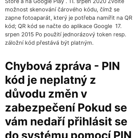
Store a na Google Play . 11. srpen 2020 Zvolte
možnost skenování čárového kódu, čímž se
zapne fotoaparát, který je potřeba namířit na QR
kód; QR kód se načte do aplikace Google 17.
srpen 2015 Po použití jednorázový token resp.
záložní kód přestává být platným.
Chybová zpráva - PIN
kód je neplatný z
důvodu změn v
zabezpečení Pokud se
vám nedaří přihlásit se
do systému pomocí PIN