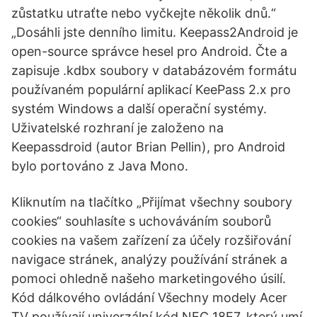
zůstatku utraťte nebo vyčkejte několik dnů.“
„Dosáhli jste denního limitu. Keepass2Android je
open-source správce hesel pro Android. Čte a
zapisuje .kdbx soubory v databázovém formátu
používaném populární aplikací KeePass 2.x pro
systém Windows a další operační systémy.
Uživatelské rozhraní je založeno na
Keepassdroid (autor Brian Pellin), pro Android
bylo portováno z Java Mono.
Kliknutím na tlačítko „Přijímat všechny soubory
cookies“ souhlasíte s uchováváním souborů
cookies na vašem zařízení za účely rozšiřování
navigace stránek, analýzy používání stránek a
pomoci ohledně našeho marketingového úsilí.
Kód dálkového ovládání Všechny modely Acer
TV používají univerzální kód NEC 18E7, který umí