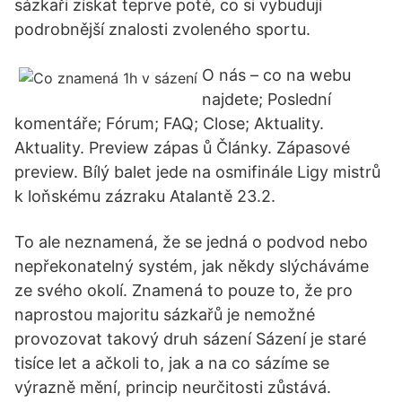
sázkaři získat teprve poté, co si vybudují
podrobnější znalosti zvoleného sportu.
O nás – co na webu
najdete; Poslední
komentáře; Fórum; FAQ; Close; Aktuality.
Aktuality. Preview zápas ů Články. Zápasové
preview. Bílý balet jede na osmifinále Ligy mistrů
k loňskému zázraku Atalantě 23.2.
To ale neznamená, že se jedná o podvod nebo
nepřekonatelný systém, jak někdy slýcháváme
ze svého okolí. Znamená to pouze to, že pro
naprostou majoritu sázkařů je nemožné
provozovat takový druh sázení Sázení je staré
tisíce let a ačkoli to, jak a na co sázíme se
výrazně mění, princip neurčitosti zůstává.