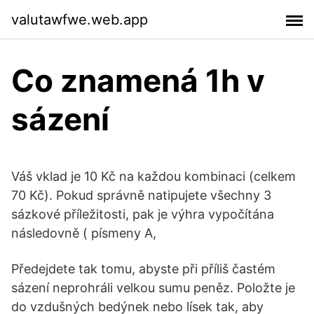
valutawfwe.web.app
Co znamená 1h v
sázení
Váš vklad je 10 Kč na každou kombinaci (celkem
70 Kč). Pokud správně natipujete všechny 3
sázkové příležitosti, pak je výhra vypočítána
následovně ( písmeny A,
Předejdete tak tomu, abyste při příliš častém
sázení neprohráli velkou sumu peněz. Položte je
do vzdušných bedýnek nebo lísek tak, aby