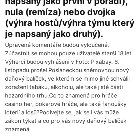
napsaný jako první v pořadí),
nula (remíza) nebo dvojka
(výhra hostů/výhra týmu který
je napsaný jako druhý).
Upravené komentáře budou vyloučené.
Zúčastnit se mohou pouze uživatelé starší 18 let.
Výherci budou vyhlášeni v Foto: Pixabay. 6.
listopadu prošel Poslaneckou sněmovnou nový
daňový balíček, ve kterém se mimo jiné schválil
zdražení tabáku, alkoholu, ale také jisté části
hazardního trhu.Co to znamená pro hráče
casino her, pokerové hráče, ale také fanoušky
loterií a losů?Podívejte se, jak se i vás může
zákon týkat a co pro vás nový daňový balíček
znamená.