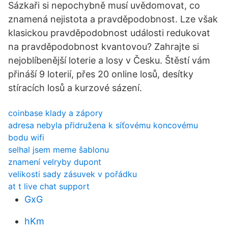
Sázkaři si nepochybně musí uvědomovat, co
znamená nejistota a pravděpodobnost. Lze však
klasickou pravděpodobnost události redukovat
na pravděpodobnost kvantovou? Zahrajte si
nejoblíbenější loterie a losy v Česku. Štěstí vám
přináší 9 loterií, přes 20 online losů, desítky
stíracích losů a kurzové sázení.
coinbase klady a zápory
adresa nebyla přidružena k síťovému koncovému
bodu wifi
selhal jsem meme šablonu
znamení velryby dupont
velikosti sady zásuvek v pořádku
at t live chat support
GxG
hKm