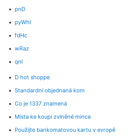
pnD
pyWhI
fdHc
wRaz
qnl
D hot shoppe
Standardní objednaná kom
Co je 1337 znamená
Místa ke koupi zvlněné mince
Použijte bankomatovou kartu v evropě