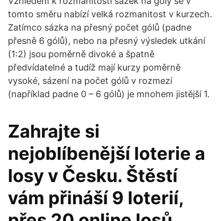
Vzhledem k rozmanitosti sázek na góly se v
tomto směru nabízí velká rozmanitost v kurzech.
Zatímco sázka na přesný počet gólů (padne
přesně 6 gólů), nebo na přesný výsledek utkání
(1:2) jsou poměrně divoké a špatně
předvídatelné a tudíž mají kurzy poměrně
vysoké, sázení na počet gólů v rozmezí
(například padne 0 – 6 gólů) je mnohem jistější 1.
Zahrajte si
nejoblíbenější loterie a
losy v Česku. Štěstí
vám přináší 9 loterií,
přes 20 online losů,