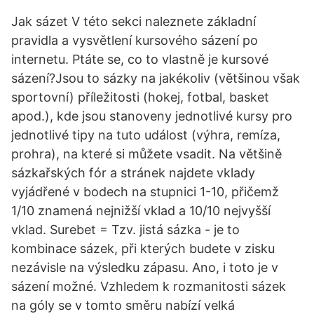
Jak sázet V této sekci naleznete základní
pravidla a vysvětlení kursového sázení po
internetu. Ptáte se, co to vlastně je kursové
sázení?Jsou to sázky na jakékoliv (většinou však
sportovní) příležitosti (hokej, fotbal, basket
apod.), kde jsou stanoveny jednotlivé kursy pro
jednotlivé tipy na tuto událost (výhra, remíza,
prohra), na které si můžete vsadit. Na většině
sázkařských fór a stránek najdete vklady
vyjádřené v bodech na stupnici 1-10, přičemž
1/10 znamená nejnižší vklad a 10/10 nejvyšší
vklad. Surebet = Tzv. jistá sázka - je to
kombinace sázek, při kterých budete v zisku
nezávisle na výsledku zápasu. Ano, i toto je v
sázení možné. Vzhledem k rozmanitosti sázek
na góly se v tomto směru nabízí velká