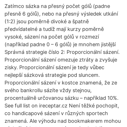
Zatímco sázka na přesný počet gólů (padne
přesně 6 gólů), nebo na přesný výsledek utkání
(1:2) jsou poměrně divoké a špatně
předvídatelné a tudíž mají kurzy poměrně
vysoké, sázení na počet gólů v rozmezí
(například padne 0 – 6 gólů) je mnohem jistější
Správná strategie číslo 2: Proporcionální sázení.
Proporcionální sázení omezuje ztráty a zvyšuje
zisky. Proporcionální sázení je tedy vůbec
nejlepší sázková strategie pod sluncem.
Proporcionální sázení v kostce znamená, že ze
svého bankrollu sázíte vždy stejnou,
procentuálně určovanou sázku – například 10%.
See full list on ireceptar.cz Není těžké pochopit,
co handicapové sázení v různých sportech
znamená. Ale výhodu nad bookmakerem mohou