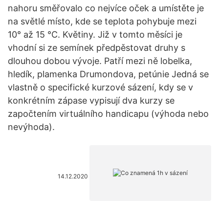
nahoru směřovalo co nejvíce oček a umístěte je
na světlé místo, kde se teplota pohybuje mezi
10° až 15 °C. Květiny. Již v tomto měsíci je
vhodní si ze semínek předpěstovat druhy s
dlouhou dobou vývoje. Patří mezi ně lobelka,
hledík, plamenka Drumondova, petúnie Jedná se
vlastně o specifické kurzové sázení, kdy se v
konkrétním zápase vypisují dva kurzy se
započtením virtuálního handicapu (výhoda nebo
nevýhoda).
14.12.2020