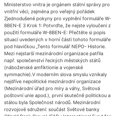
Ministerstvo vnitra je orgánem státní správy pro
vnitřní věci, zejména pro veřejný pořádek
Zjednodušené pokyny pro vyplnění formuláře W-
8BEN-E 3 Krok 1: Potvrďte, že nejste vyloučeni z
použití formuláře W-8BEN-E: Přečtěte si popis
situací uvedených v horní části tohoto formuláře
pod hlavičkou „Tento formulář NEPO- Historie.
Mezi nejstarší mezinárodní organizace patřila
např. společenství řeckých městských států
(náboženské amfiktionie a vojenské
symmachie).V moderním slova smyslu vznikaly
nejdříve nepolitické mezinárodní organizace
(Mezinárodní úřad pro míry a váhy, Světová
poštovní unie apod.), první skutečně politickou a
stálou byla Společnost národů. Mezinárodní
rozvojové sdružení: součást Světové banky