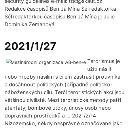
security guidelines e-mail: tdc@skaut.cz
Redakce časopisů Ben Já Mína Šéfredaktorka
Šéfredaktorkou časopisu Ben Já Mína je Julie
Dominika Zemanová.
2021/1/27
Terorismus je
užití násilí
nebo hrozby násilím s cílem zastrašit protivníka
a dosáhnout politických (případně politicko-
náboženských) cílů. Terči teroristických akcí jsou
většinou civilisté. Mezi teroristické metody patří
atentáty, bombové útoky, únosy osob nebo
dopravních prostředků a … 2021/2/14
Nizozemsko, někdy nesprávně označované jako