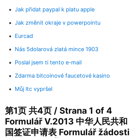
Jak přidat paypal k platu apple
Jak změnit okraje v powerpointu
Eurcad
Nás 5dolarová zlatá mince 1903
Poslal jsem ti tento e-mail
Zdarma bitcoinové faucetové kasino
Můj ltc vypršel
第1页 共4页 / Strana 1 of 4
Formulář V.2013 中华人民共和
国签证申请表 Formulář žádosti