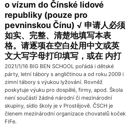
o vízum do Čínské lidové
republiky (pouze pro
pevninskou Čínu) √ 申请人必须
如实、完整、清楚地填写本表
格。请逐项在空白处用中文或英
文大写字母打印填写，或在 内打
2021/1/16 BIG BEN SCHOOL pořádá i dětské
párty, letní tábory s angličtinou a od roku 2009 i
zimní tábory s výukou lyžování. Rovněž
poskytuje výuku pro dospělé, firmy, apod. Škola
není součástí žádné národní či mezinárodní
skupiny, sídlo školy je v Prostějově. ČSCH je
členem mezinárodní organizace chovatelů koček
FIFe.