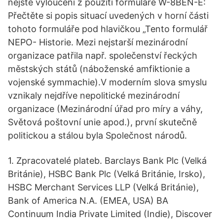
nejste vyloučeni z použití formuláře W-8BEN-E:
Přečtěte si popis situací uvedených v horní části
tohoto formuláře pod hlavičkou „Tento formulář
NEPO- Historie. Mezi nejstarší mezinárodní
organizace patřila např. společenství řeckých
městských států (náboženské amfiktionie a
vojenské symmachie).V moderním slova smyslu
vznikaly nejdříve nepolitické mezinárodní
organizace (Mezinárodní úřad pro míry a váhy,
Světová poštovní unie apod.), první skutečně
politickou a stálou byla Společnost národů.
1. Zpracovatelé plateb. Barclays Bank Plc (Velká
Británie), HSBC Bank Plc (Velká Británie, Irsko),
HSBC Merchant Services LLP (Velká Británie),
Bank of America N.A. (EMEA, USA) BA
Continuum India Private Limited (Indie), Discover