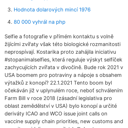
Hodnota dolarových mincí 1976
80 000 vyhrál na php
Selfie a fotografie v přímém kontaktu s volně
žijícími zvířaty však této biologické rozmanitosti
neprospívají. Kostarika proto zahájila iniciativu
#stopanimalselfies, která reguluje výskyt selfíček
zachycujících zvířata v divočině. Bude rok 2021 v
USA boomem pro potraviny a nápoje s obsahem
výtažků z konopí? 22.1.2021 Tento boom byl
očekáván již v uplynulém roce, neboť schválením
Farm Bill v roce 2018 (zásadní legislativa pro
oblast zemědělství v USA) bylo konopí a určité
deriváty ICAO and WCO issue joint calls on
vaccine supply chain priorities, new customs and