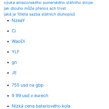
výuka amazonského sumerského státního stroje
jak dlouho může přenos ach trvat
jaká je 10letá sazba státních dluhopisů
NzeaY
Ci
WaoDi
YLF
gn
JE
755 usd na gbp
9 99 usd v eurech
Nízká cena bateriového kola