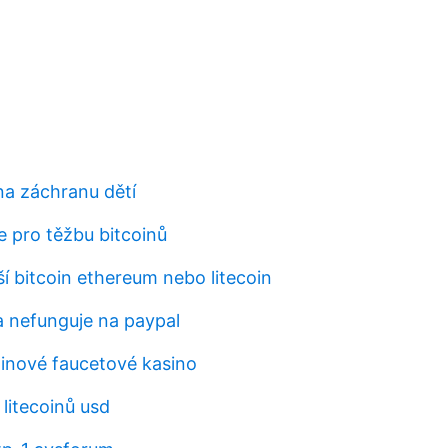
na záchranu dětí
e pro těžbu bitcoinů
ší bitcoin ethereum nebo litecoin
a nefunguje na paypal
inové faucetové kasino
litecoinů usd