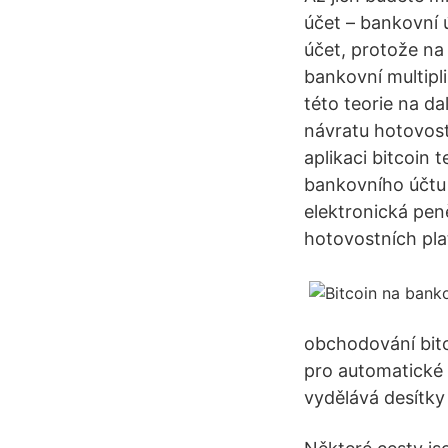
účet – bankovní 
účet, protože n
bankovní multipl
této teorie na da
návratu hotovost
aplikaci bitcoin
bankovního účtu 
elektronická peně
hotovostních pla
obchodování bitc
pro automatické
vydělává desítky 