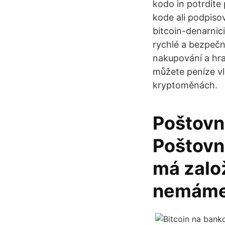
kodo in potrdite 
kode ali podpisov
bitcoin-denarnic
rychlé a bezpeč
nakupování a hra
můžete peníze v
kryptoměnách.
Poštovní
Poštovn
má zalo
nemáme 