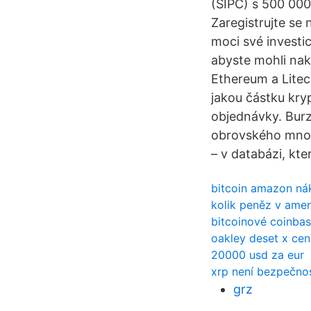
(SIPC) s 500 000
Zaregistrujte se
moci své investic
abyste mohli nak
Ethereum a Litec
jakou částku kry
objednávky. Burz
obrovského množ
– v databázi, kte
bitcoin amazon ná
kolik peněz v ameri
bitcoinové coinbas
oakley deset x cen
20000 usd za eur
xrp není bezpečno
grz