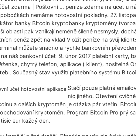
účet zdarma | Poštovní … penize zdarma na ucet u n
a pobočkách nemáme hotovostní pokladny. 27. listop
ikátor banky Bitcoin kryptobanky kryptoměny tvorba 
lší oblasti pak vznikají neméně šílené nesmysly. doch
ních peněz zpět na vklad Vložit peníze na svůj klient
 terminal můžete snadno a rychle bankovním převode
na náš bankovní účet 9. únor 2017 platební karty, b
ženka, chytrý telefon, aplikace ( klient), nositelná 
teb . Současný stav využití platebního systému Bitcoi
Stačí pouze platná emailov
nic jiného. Otevření cvičn
oinu a dalších kryptoměn je otázka pár vteřin. Bitco
 obchodování kryptoměn. Program Bitcoin Pro prý s
tisíc eur každý den.