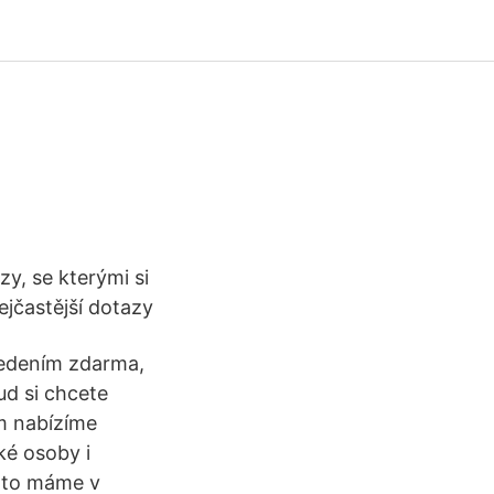
y, se kterými si
jčastější dotazy
vedením zdarma,
ud si chcete
ům nabízíme
ké osoby i
roto máme v