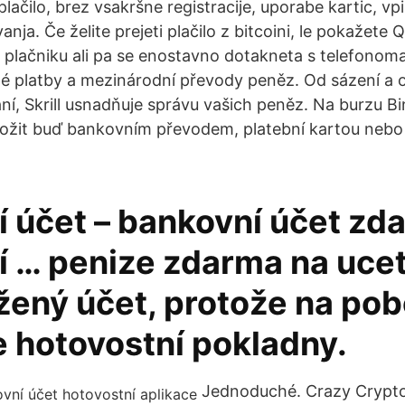
plačilo, brez vsakršne registracije, uporabe kartic, v
anja. Če želite prejeti plačilo z bitcoini, le pokažete 
i plačniku ali pa se enostavno dotakneta s telefonoma
né platby a mezinárodní převody peněz. Od sázení a
ní, Skrill usnadňuje správu vašich peněz. Na burzu 
ložit buď bankovním převodem, platební kartou nebo
 účet – bankovní účet zd
í … penize zdarma na ucet
žený účet, protože na po
hotovostní pokladny.
Jednoduché. Crazy Crypto