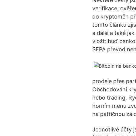
Některé cesty jso
verifikace, ověře
do kryptoměn při
tomto článku zjis
a další a také j
vložit buď bank
SEPA převod není
prodeje přes par
Obchodování kry
nebo trading. Ry
horním menu zvo
na patřičnou zál
Jednotlivé účty 