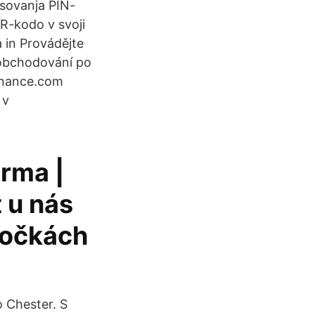
pisovanja PIN-
QR-kodo v svoji
 in Provádějte
 obchodování po
Binance.com
 v
arma |
 u nás
bočkách
 Chester. S