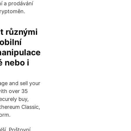
ní a prodávání
kryptoměn.
it různými
obilní
manipulace
é nebo i
ge and sell your
ith over 35
ecurely buy,
Ethereum Classic,
form.
lší. Poštovní