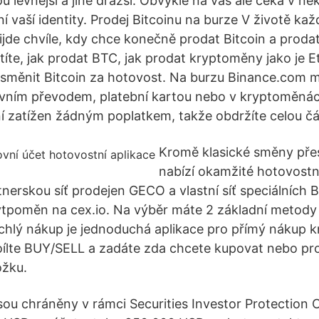
u levnější a jiné dražší. Obvykle na vás ale čeká v něk
ní vaší identity. Prodej Bitcoinu na burze V životě ka
jde chvíle, kdy chce konečně prodat Bitcoin a prod
títe, jak prodat BTC, jak prodat kryptoměny jako je 
ak směnit Bitcoin za hotovost. Na burzu Binance.com 
ovním převodem, platební kartou nebo v kryptoměná
 zatížen žádným poplatkem, takže obdržíte celou čá
Kromě klasické směny pře
nabízí okamžité hotovostn
tnerskou síť prodejen GECO a vlastní síť speciálních 
tpoměn na cex.io. Na výběr máte 2 základní metody 
chlý nákup je jednoduchá aplikace pro přímý nákup 
ílte BUY/SELL a zadáte zda chcete kupovat nebo pro
ožku.
jsou chráněny v rámci Securities Investor Protection 