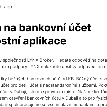
b.app
n na bankovní účet
stní aplikace
společnosti LYNX Broker. Hledáte odpověď na dotaz
entru podpory LYNX naleznete desítky odpovědí na ne
bídky běžných bankovních účtů od KB. Běžný účet s 
 účet pro děti i účet s nadstandardními službami. Pok
 účet v Dubaji, jste na správném místě. Našim klient
esem otevření bankovních účtů v Dubaji a to pro fyzic
ubaji spolupracujeme se všemi hlavními bankami a p