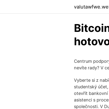
valutawfwe.we
Bitcoi
hotovo
Centrum podpory 
nevíte rady? V c
Vyberte si z na
studentský účet,
otevřít bankovní
asistenci s proc
společnosti. V D