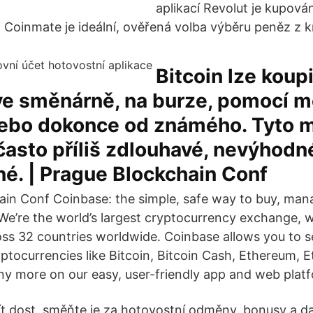
aplikací Revolut je kupová
8 Coinmate je ideální, ověřená volba výběru peněz z 
Bitcoin lze koup
ve směnárně, na burze, pomocí m
nebo dokonce od známého. Tyto 
často příliš zdlouhavé, nevýhodn
é. | Prague Blockchain Conf
ain Conf Coinbase: the simple, safe way to buy, mana
We’re the world’s largest cryptocurrency exchange, w
ross 32 countries worldwide. Coinbase allows you to s
yptocurrencies like Bitcoin, Bitcoin Cash, Ethereum, 
ny more on our easy, user-friendly app and web plat
ít dost, směňte je za hotovostní odměny, bonusy a da