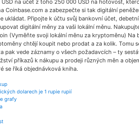
 USD na účet z toho 250 000 USD na hotovost, ktero
 na Coinbase.com a zabezpečte si tak digitální peněž
e ukládat. Připojte k účtu svůj bankovní účet, debetní 
upovat digitální měny za vaši lokální měnu. Nakupujte
oin (Vyměňte svoji lokální měnu za kryptoměnu) Na bu
ptoměny chtějí koupit nebo prodat a za kolik. Tomu se
a pak vede záznamy o všech požadavcích – ty sestáv
ství příkazů k nákupu a prodeji různých měn a obje
ré se říká objednávková kniha.
kup
ckých dolarech je 1 rupie rupií
e grafy
a
st