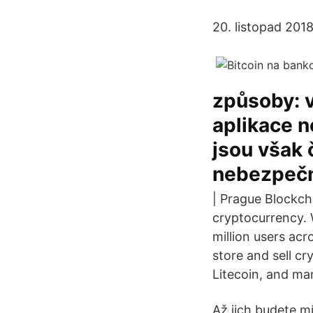
20. listopad 201
způsoby: 
aplikace 
jsou však 
nebezpečn
| Prague Blockch
cryptocurrency. 
million users ac
store and sell cr
Litecoin, and ma
Až jich budete m