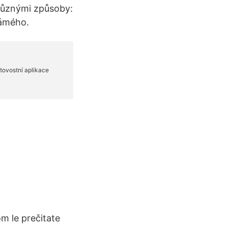
 různými způsoby:
námého.
m le prečitate