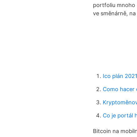
portfoliu mnoho 
ve směnárně, na
Ico plán 202
Como hacer 
Kryptoměnov
Co je portál
Bitcoin na mobil