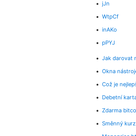
jJn
WtpCf
inAKo
pPYJ
Jak darovat 
Okna nástroj
Což je nejlep
Debetní kart
Zdarma bitco
Směnný kurz 