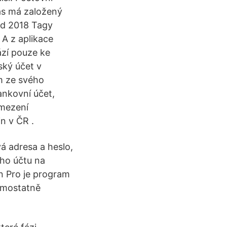
ás má založený
ad 2018 Tagy
A z aplikace
ází pouze ke
ský účet v
m ze svého
ankovní účet,
Omezení
n v ČR .
á adresa a heslo,
ého účtu na
in Pro je program
amostatně