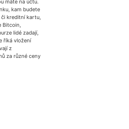
u máte na účtu.
enku, kam budete
či kreditní kartu,
 Bitcoin,
rze lidé zadají,
 říká vložení
ají z
mů za různé ceny