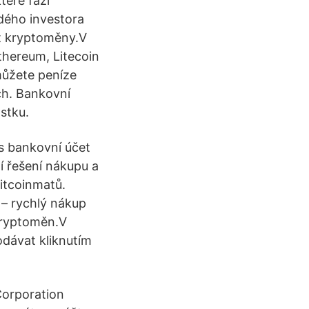
teré fázi
ždého investora
at kryptoměny.V
Ethereum, Litecoin
můžete peníze
ch. Bankovní
stku.
s bankovní účet
í řešení nákupu a
Bitcoinmatů.
– rychlý nákup
kryptoměn.V
dávat kliknutím
Corporation