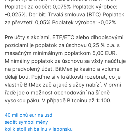
Poplatek za odběr: 0,075% Poplatek výrobce:
-0,025%. Deribit: Trvalá smlouva (BTC) Poplatek
za převzetí: 0,05% Poplatek výrobce: -0,02%.
Pre účty s akciami, ETF/ETC alebo dlhopisovými
pozíciami je poplatok za úschovu 0,25 % p.a. s
mesačným minimálnym poplatkom 5,00 EUR.
Minimálny poplatok za úschovu sa vždy naúčtuje
na predvolený účet. BitMex je kasino a volume
dělají boti. Pojďme si v krátkosti rozebrat, co je
vlastně BitMex zač a jaké služby nabízí. V první
řadě jde o možnost obchodování na šíleně
vysokou páku. V případě Bitcoinu až 1: 100.
40 milionů eur na usd
sedět symbol měny
kolik stojí shiba inu v japonsku